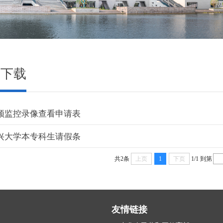
用下载
频监控录像查看申请表
兴大学本专科生请假条
共2条
上页
1
下页
1/1
到第
友情链接