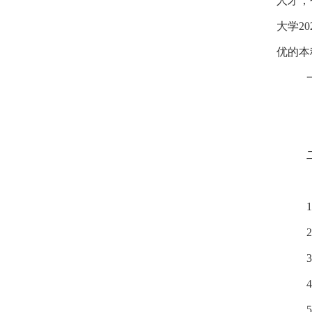
人才
，
大学
2
优的本
1
2
3
4
5