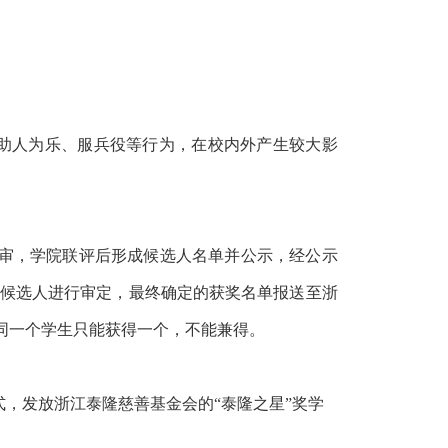
助人为乐、
服兵役
等行为，在校内外产生较大影
审，学院联评后
形成
候选人
名单并公示，
经
公示
候选人进行
审
定，
最终
确定的获奖
名单报送至浙
金同一个学生只能获得一个，不能兼得。
式，发放浙江泰隆慈善基金会的
“泰隆之星”奖学