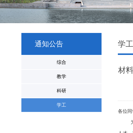
学
通知公告
综合
材料
教学
科研
学工
各位同