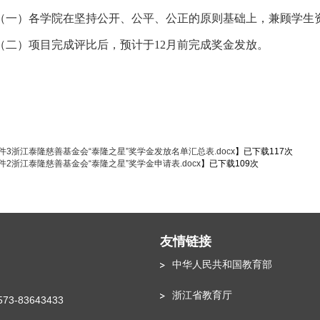
（一）各学院在坚持公开、公平、公正的原则基础上，兼顾学生
（二）项目完成评比后，预计于
12月前完成奖金发放。
件3浙江泰隆慈善基金会“泰隆之星”奖学金发放名单汇总表.docx
】已下载
117
次
件2浙江泰隆慈善基金会“泰隆之星”奖学金申请表.docx
】已下载
109
次
友情链接
中华人民共和国教育部
浙江省教育厅
573-83643433