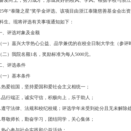
奋发向上，努力成才，形成良好的校风、学风。
根据
学校与
浙江
025年“泰隆之星”奖学金评选
。
该项目
由
浙江泰隆慈善基金会
出资
科生
。
现将
评选
有关事项通知如下：
一、评选对象及金额
（一）
嘉兴大学热心公益、品学兼优的在校全日制大学生（参评
（二）我院名额
1名，奖励标准为每人5000元。
二、评选条件
（
一
）
基本条件
.
热爱祖国，坚持爱国和爱社会主义相统一；
.
品行端正，诚实守信，积极向上，乐于助人；
.
遵守法律、法规和校纪校规；评选学年未受到处分且无未解除
.
尊敬师长，勤奋学习，团结同学，关心集体；
.
热心参与社会实践和公益活动；