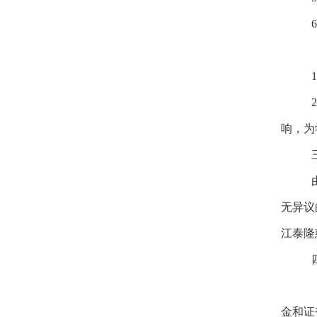
6
1
2
响，为
无异
议
江泰隆
金
和
证