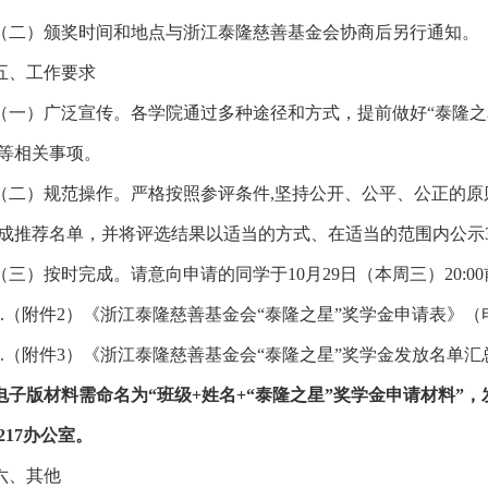
（二）颁奖时间和地点
与浙江泰隆慈善基金会协商
后另行通知。
五
、
工作
要求
（一）广泛宣传。各学院通过多种途径和方式，提前做好
“泰隆之
等相关事项。
（二）
规范操作。严格按照参评条件
,
坚持公开、公平、公正的原
成推荐名单，并将评选结果以适当的方式、在适当的范围内公示
（三）
按时完成。
请意向申请的同学于
10月29日
（本周三）
20:
.
（附件
2
）《浙江泰隆慈善基金会
“泰隆之星”奖学金申请表》（
.
（附件
3
）《
浙江泰隆慈善基金
会
“泰隆之星”奖学金
发放名单汇
电子版材料需命名为
“班级+姓名+
“泰隆之星”奖学金
申请材料
”
217办公室。
六、
其他