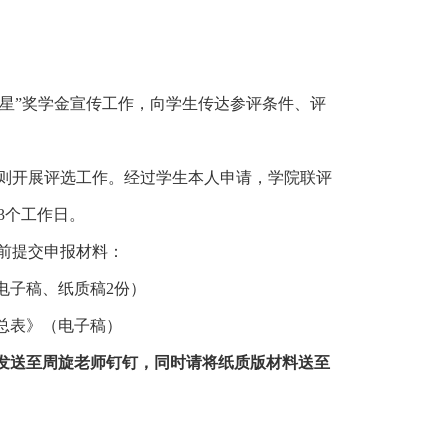
星”奖学金
宣传工作，向学生传达参评条件、评
则开展评选工作。经过学生本人申请，学院联评
3个工作日。
00前提交申报材料：
电子稿、纸质稿
2份
）
总表》（
电子稿
）
，发送至周旋老师钉钉，同时请将纸质版材料送至