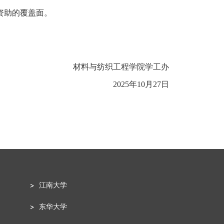
资助的覆盖面。
材料与纺织工程学院学工办
2025
年
10
月
27日
江南大学
东华大学