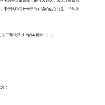
泰隆慈善基金会
签订的
有关协议，
决定开展
嘉兴
，
用于奖励高校全日制在读的热心公益、品学兼
时为二年级及以上的
本科
学
生）
。
处分；