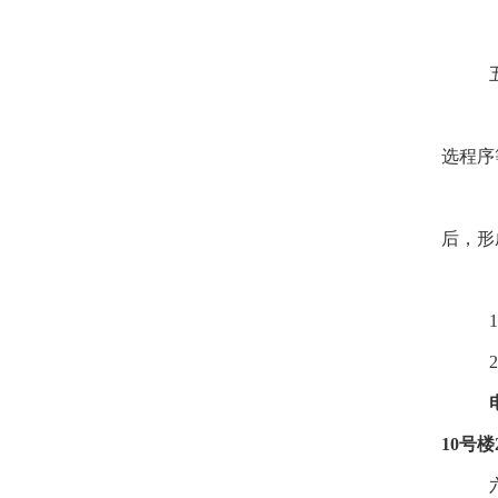
选程序
后，形
1
2
10号楼