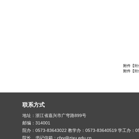
附件【
附
附件【
附
联系方式
地址：浙江省嘉兴市广穹路899号
邮编：314001
院办：0573-83643022 教学办：0573-83640519 学工办：0
院长、书记信箱：cfxy@zjxu.edu.cn