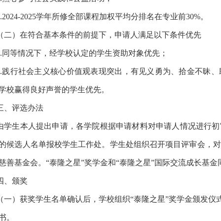
.
2024-2025
学年
所修全部课程加权平均分排名
在专业前
3
0%
。
（二）在符合基本条件的前提下，申请人满足以下条件优先
.
同等情况下，经学校认定的学生资助对象优先；
.
践行社会主义核心价值观表现突出，有见义勇为、拾金不昧、
学校赢得良好声誉的学生优先。
三、评选办法
由
学生本人提出申请，
各学院根据
申请材料对申请人情况进行初
的
候选人
名单报校学生工作处。
学生处组织召开
项目评审会，对
慈善基金会
。
“泰隆之星”奖学金和“泰隆之星”国际交流成长基
四、颁奖
（
一
）获奖学生名单确认后，学校组织
“泰隆之星”奖学金颁
发
仪
书。