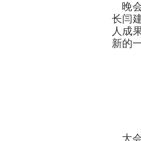
晚
长闫
人成
新的
大