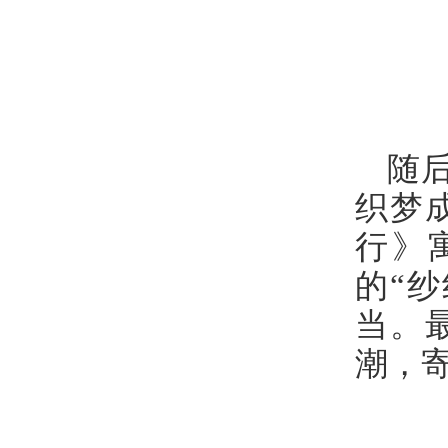
随
织梦
行》
的“
当。
潮，